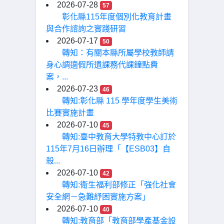
2026-07-28
57
彰化縣115年度個別化教育計畫
與合作諮詢之實踐研習
2026-07-17
50
轉知：有關本縣所屬學校教師請
身心調適假所遺課務代課鐘點費
案，...
2026-07-23
46
轉知:彰化縣 115 學年度學生美術
比賽實施計畫
2026-07-10
45
轉知:臺中教育大學特教中心訂於
115年7月16日辦理「【ESB03】自
殺...
2026-07-10
42
轉知:衛生福利部修正「強化社會
安全網－急難紓困實施方案」
2026-07-10
40
轉知:教育部「教育部學產基金設