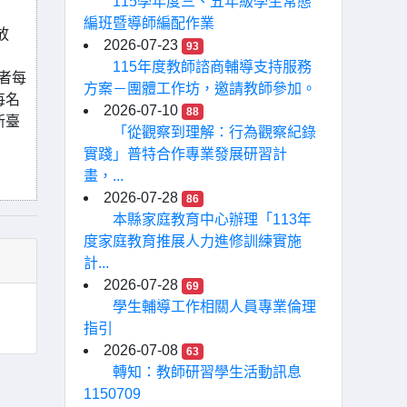
115學年度三、五年級學生常態
編班暨導師編配作業
放
2026-07-23
93
115年度教師諮商輔導支持服務
者每
方案－團體工作坊，邀請教師參加。
每名
2026-07-10
88
新臺
「從觀察到理解：行為觀察紀錄
實踐」普特合作專業發展研習計
畫，...
2026-07-28
86
本縣家庭教育中心辦理「113年
度家庭教育推展人力進修訓練實施
計...
2026-07-28
69
學生輔導工作相關人員專業倫理
指引
2026-07-08
63
轉知：教師研習學生活動訊息
1150709