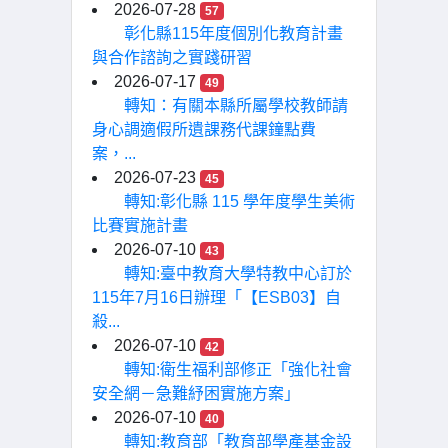
2026-07-28
57
彰化縣115年度個別化教育計畫
與合作諮詢之實踐研習
2026-07-17
49
轉知：有關本縣所屬學校教師請
身心調適假所遺課務代課鐘點費
案，...
2026-07-23
45
轉知:彰化縣 115 學年度學生美術
比賽實施計畫
2026-07-10
43
轉知:臺中教育大學特教中心訂於
115年7月16日辦理「【ESB03】自
殺...
2026-07-10
42
轉知:衛生福利部修正「強化社會
安全網－急難紓困實施方案」
2026-07-10
40
轉知:教育部「教育部學產基金設