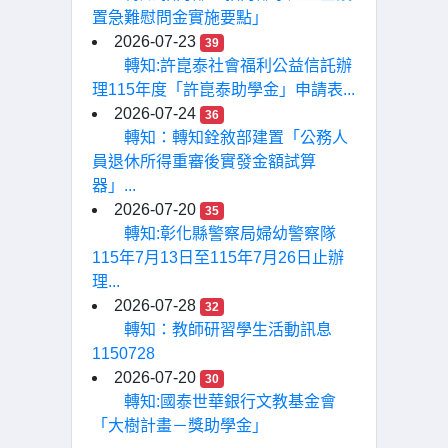
置急難慰問金實施要點」
2026-07-23
39
轉知:許崑泰社會福利公益信託辦
理115年度「許崑泰助學金」申請表...
2026-07-24
36
轉知：轉知銓敘部建置「公務人
員退休所得重審後實發金額試算
器」...
2026-07-20
35
轉知:彰化縣警察局婦幼警察隊
115年7月13日至115年7月26日止辦
理...
2026-07-28
32
轉知：教師研習學生活動訊息
1150728
2026-07-20
30
轉知:國泰世華銀行文教基金會
「大樹計畫－獎助學金」