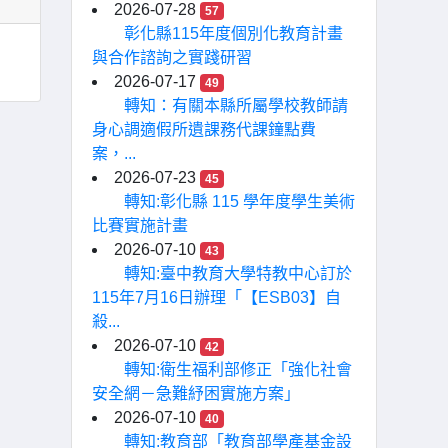
2026-07-28
57
彰化縣115年度個別化教育計畫
與合作諮詢之實踐研習
2026-07-17
49
轉知：有關本縣所屬學校教師請
身心調適假所遺課務代課鐘點費
案，...
2026-07-23
45
轉知:彰化縣 115 學年度學生美術
比賽實施計畫
2026-07-10
43
轉知:臺中教育大學特教中心訂於
115年7月16日辦理「【ESB03】自
殺...
2026-07-10
42
轉知:衛生福利部修正「強化社會
安全網－急難紓困實施方案」
2026-07-10
40
轉知:教育部「教育部學產基金設