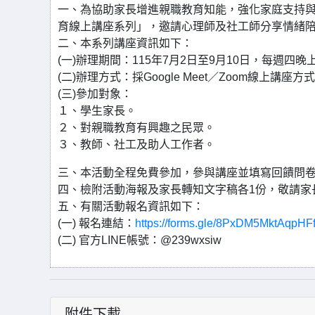
一、為協助家長增進親職教育知能，強化家庭支持
育線上講座系列」，邀請心理師及社工師分享情緒
二、本系列講座資訊如下：
(一)辦理期間：115年7月2日至9月10日，每週四
(二)辦理方式：採Google Meet／Zoom線上講座方
(三)參加對象：
１、學生家長。
２、對親職教育有興趣之民眾。
３、教師、社工及助人工作者。
三、本活動全程免費參加，參與講座並填寫回饋問
四、檢附活動海報及家長轉知文字稿各1份，敬請家
五、有關活動報名資訊如下：
(一) 報名連結：
https://forms.gle/8PxDM5MktAqpHF
(二) 官方LINE帳號：@239wxsiw
附件下載