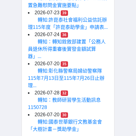
置急難慰問金實施要點」
2026-07-23
39
轉知:許崑泰社會福利公益信託辦
理115年度「許崑泰助學金」申請表...
2026-07-24
36
轉知：轉知銓敘部建置「公務人
員退休所得重審後實發金額試算
器」...
2026-07-20
35
轉知:彰化縣警察局婦幼警察隊
115年7月13日至115年7月26日止辦
理...
2026-07-28
32
轉知：教師研習學生活動訊息
1150728
2026-07-20
30
轉知:國泰世華銀行文教基金會
「大樹計畫－獎助學金」