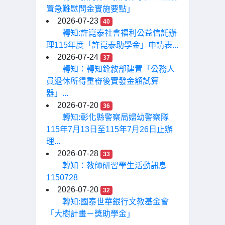
置急難慰問金實施要點」
2026-07-23
40
轉知:許崑泰社會福利公益信託辦
理115年度「許崑泰助學金」申請表...
2026-07-24
37
轉知：轉知銓敘部建置「公務人
員退休所得重審後實發金額試算
器」...
2026-07-20
36
轉知:彰化縣警察局婦幼警察隊
115年7月13日至115年7月26日止辦
理...
2026-07-28
33
轉知：教師研習學生活動訊息
1150728
2026-07-20
32
轉知:國泰世華銀行文教基金會
「大樹計畫－獎助學金」