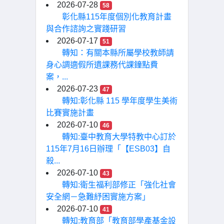
2026-07-28
58
彰化縣115年度個別化教育計畫
與合作諮詢之實踐研習
2026-07-17
51
轉知：有關本縣所屬學校教師請
身心調適假所遺課務代課鐘點費
案，...
2026-07-23
47
轉知:彰化縣 115 學年度學生美術
比賽實施計畫
2026-07-10
46
轉知:臺中教育大學特教中心訂於
115年7月16日辦理「【ESB03】自
殺...
2026-07-10
43
轉知:衛生福利部修正「強化社會
安全網－急難紓困實施方案」
2026-07-10
41
轉知:教育部「教育部學產基金設