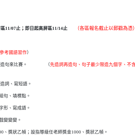
（各區報名截止以郵戳為憑
南區
11/07
止
；
即日起
高屏區
11/14
止
參考國語習作
）
、造句來比賽。
（
先造詞再造句、句子最少限造九個字、不
、造詞、寫短語。
組句、填標點。
字形、寫成語。
戲變變變。
00
、獎狀乙幀；
設指導級任老師獎金
1000
、獎狀乙幀。