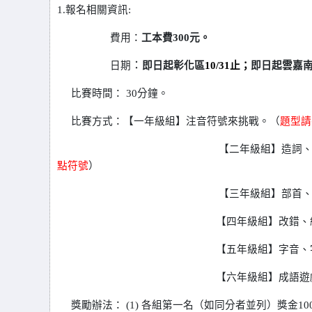
1.報名相關資訊:
費用：
工本費
300
元。
：
日期
即日起
彰化區
10/31
止；
即日起
雲嘉
比賽時間：
30
分鐘。
比賽方式：
【一年級組】注音符號來挑戰。（
題型請
【二年級組】造詞
點符號
）
【三年級組】部首
【四年級組】改錯、
【五年級組】字音、
【六年級組】成語遊
獎勵辦法：
(1)
各組第一名（如同分者並列）獎金
10