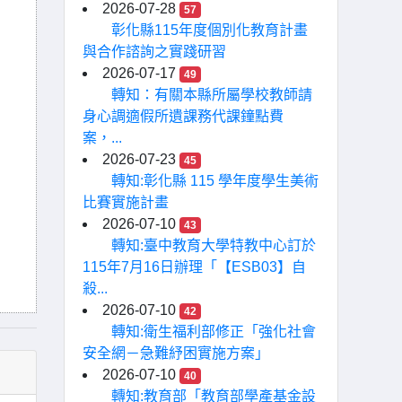
2026-07-28
57
彰化縣115年度個別化教育計畫
與合作諮詢之實踐研習
2026-07-17
49
轉知：有關本縣所屬學校教師請
身心調適假所遺課務代課鐘點費
案，...
2026-07-23
45
轉知:彰化縣 115 學年度學生美術
比賽實施計畫
2026-07-10
43
轉知:臺中教育大學特教中心訂於
115年7月16日辦理「【ESB03】自
殺...
2026-07-10
42
轉知:衛生福利部修正「強化社會
安全網－急難紓困實施方案」
2026-07-10
40
轉知:教育部「教育部學產基金設