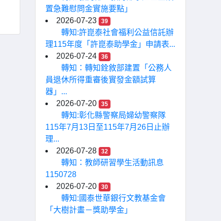
置急難慰問金實施要點」
2026-07-23
39
轉知:許崑泰社會福利公益信託辦
理115年度「許崑泰助學金」申請表...
2026-07-24
36
轉知：轉知銓敘部建置「公務人
員退休所得重審後實發金額試算
器」...
2026-07-20
35
轉知:彰化縣警察局婦幼警察隊
115年7月13日至115年7月26日止辦
理...
2026-07-28
32
轉知：教師研習學生活動訊息
1150728
2026-07-20
30
轉知:國泰世華銀行文教基金會
「大樹計畫－獎助學金」