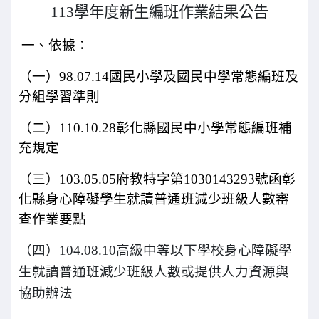
113
學年度新生編班作業結果公告
一、依據：
（一）
98.07.14
國民小學及國民中學常態編班及
分組學習準則
（二）
110.10.28
彰化縣國民中小學常態編班補
充規定
（三）
103.05.05
府教特字第
1030143293
號函彰
化縣身心障礙學生就
讀普通班減少班級人數審
查作業要點
（四）
104.08.10
高級中等以下學校身心障礙學
生就讀普通班減少
班級人數或提供人力資源與
協助辦法