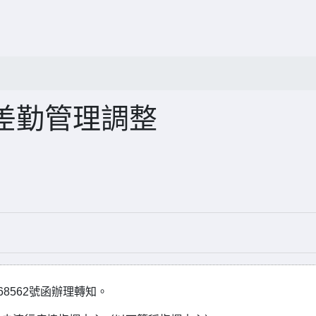
差勤管理調整
68562號函辦理轉知。