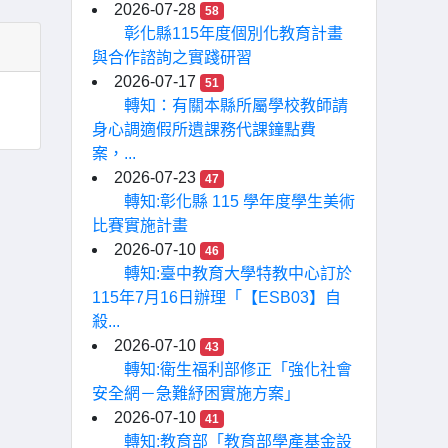
2026-07-28
58
彰化縣115年度個別化教育計畫
與合作諮詢之實踐研習
2026-07-17
51
轉知：有關本縣所屬學校教師請
身心調適假所遺課務代課鐘點費
案，...
2026-07-23
47
轉知:彰化縣 115 學年度學生美術
比賽實施計畫
2026-07-10
46
轉知:臺中教育大學特教中心訂於
115年7月16日辦理「【ESB03】自
殺...
2026-07-10
43
轉知:衛生福利部修正「強化社會
安全網－急難紓困實施方案」
2026-07-10
41
轉知:教育部「教育部學產基金設