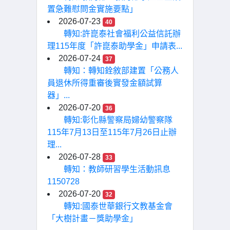
置急難慰問金實施要點」
2026-07-23
40
轉知:許崑泰社會福利公益信託辦
理115年度「許崑泰助學金」申請表...
2026-07-24
37
轉知：轉知銓敘部建置「公務人
員退休所得重審後實發金額試算
器」...
2026-07-20
36
轉知:彰化縣警察局婦幼警察隊
115年7月13日至115年7月26日止辦
理...
2026-07-28
33
轉知：教師研習學生活動訊息
1150728
2026-07-20
32
轉知:國泰世華銀行文教基金會
「大樹計畫－獎助學金」