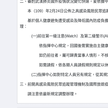
二、審酌武漢肺炎國外疫情狀況變化快速，爰依據
本（109）年2月24日公佈之具感染風險民眾追
基於個人健康避免遭受感染及降低國內防疫負擔等
理：
(一)前往第一級注意(Watch）及第二級警示(Al
依指揮中心規定，回國後需實施自主健康管理
如仍前往者，屬可歸責當事人情形，不核給不
如需請假，依各類人員請假規則規定以休假、
(二)指揮中心如對特定人員另有規定，從其規
三、前開具感染風險民眾追蹤管理機制及國際旅遊
請注意依最新規定調整辦理。