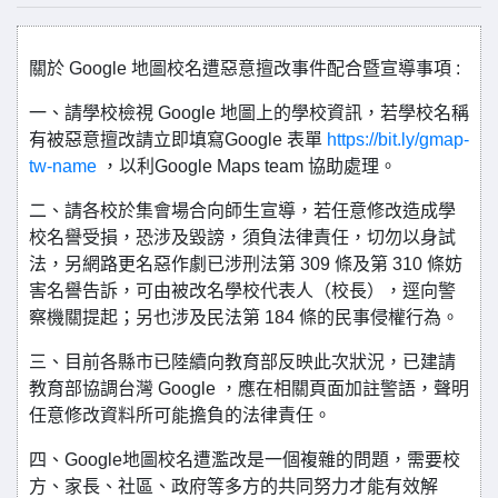
關於 Google 地圖校名遭惡意擅改事件配合暨宣導事項 :
一、請學校檢視 Google 地圖上的學校資訊，若學校名稱
有被惡意擅改請立即填寫Google 表單
https://bit.ly/gmap-
tw-name
，以利Google Maps team 協助處理。
二、請各校於集會場合向師生宣導，若任意修改造成學
校名譽受損，恐涉及毀謗，須負法律責任，切勿以身試
法，另網路更名惡作劇已涉刑法第 309 條及第 310 條妨
害名譽告訴，可由被改名學校代表人（校長），逕向警
察機關提起；另也涉及民法第 184 條的民事侵權行為。
三、目前各縣市已陸續向教育部反映此次狀況，已建請
教育部協調台灣 Google ，應在相關頁面加註警語，聲明
任意修改資料所可能擔負的法律責任。
四、Google地圖校名遭濫改是一個複雜的問題，需要校
方、家長、社區、政府等多方的共同努力才能有效解