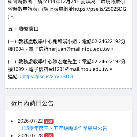
114
12
24
研習時數者，請於
年
月
日前填寫「環境時數研
(
https://pse.is/2502SDG
習時數申請表」
線上表單網址
)
。
五、
聯繫窗口
(
)
02-24622192
一
教務處教學中心謝和娟小姐：電話
分
1094
herjuan@mail.ntou.edu.tw
機
、電子信箱
。
(
)
02-24622192
二
教務處教學中心陳宏逸先生：電話
分
1099
ed1231@mail.ntou.edu.tw
機
、電子信箱
。
連結：
https://pse.is/25V1SDG
近月內熱門公告
2026-07-22
258
115學年度三、五年級編班作業結果公告
2026-07-28
205