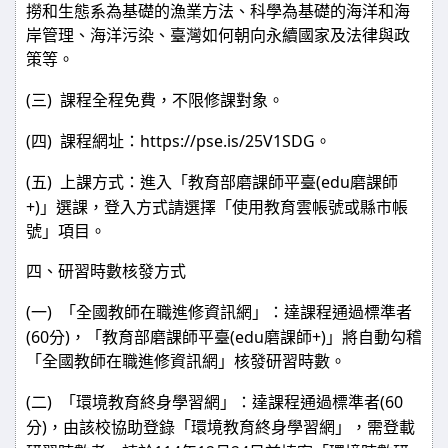
撈和生態系為基礎的漁業方法、科學為基礎的海洋和海
岸管理、海洋污染、臺灣如何朝向永續國家及法律與政
策等。
(
)
三
課程全程免費，不限修課對象。
(
)
https://pse.is/25V1SDG
四
課程網址：
。
(
)
(edu
五
上課方式：進入「教育部磨課師平臺
磨課師
+)
」選課，登入方式請選擇「使用教育雲帳號或縣市帳
號」項目。
四、研習時數核發方式
(
)
一
「全國教師在職進修資訊網」：達課程通過標準者
(60
)
(edu
+)
分
，「教育部磨課師平臺
磨課師
」將自動勾稽
「全國教師在職進修資訊網」核發研習時數。
(
)
(60
二
「環境教育終身學習網」：達課程通過標準者
)
分
，由該校協助登錄「環境教育終身學習網」，需登載