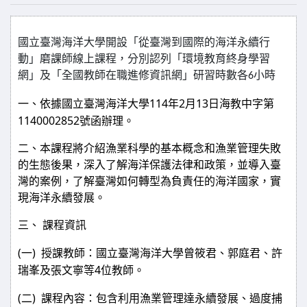
國立臺灣海洋大學開設「從臺灣到國際的海洋永續行
動」磨課師線上課程，分別認列「環境教育終身學習
網」及「全國教師在職進修資訊網」研習時數各
小時
6
114
2
13
一、依據國立臺灣海洋大學
年
月
日海教中字第
1140002852
號函辦理。
二、本課程將介紹漁業科學的基本概念和漁業管理失敗
的生態後果，深入了解海洋保護法律和政策，並導入臺
灣的案例，了解臺灣如何轉型為負責任的海洋國家，實
現海洋永續發展。
三、
課程資訊
(
)
一
授課教師：國立臺灣海洋大學曾筱君、郭庭君、許
4
瑞峯及張文寧等
位教師。
(
)
二
課程內容：包含利用漁業管理達永續發展、過度捕