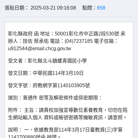
張貼日期： 2025-03-21 09:16:08 點閱：
658
彰化縣政府 函 地址：50001彰化市中正路2段530號 承
辦人：技佐 蔡承佑 電話：(04)7237185 電子信箱：
u912544@email.chcg.gov.tw
受文者：彰化縣北斗鎮螺青國民小學
發文日期：中華民國114年3月19日
發文字號：府教網字第1140103905號
速別：普通件 密等及解密條件或保密期限：
附件： 主旨：請貴校加強宣導數位素養教育，切勿在陌
生網站輸入個人 資料或帳號密碼等機敏資訊，請查照。
說明： 一、依據教育部114年3月17日臺教資(三)字第
1142700880號函 辦理。