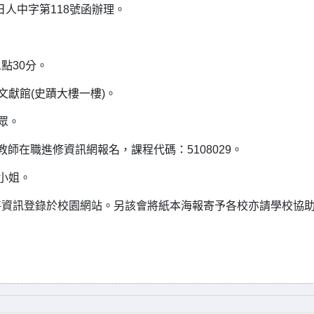
日人中字第118號函辦理。
1點30分。
文獻館(史蹟大樓一樓)。
眾。
國教師在職進修資訊網報名，課程代碼：5108029。
林小姐。
將資訊登錄於校園網站。另該會將紙本海報寄予各校亦請學校協