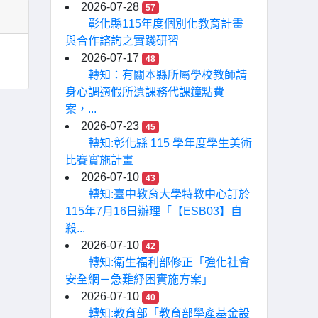
2026-07-28
57
彰化縣115年度個別化教育計畫
與合作諮詢之實踐研習
2026-07-17
48
轉知：有關本縣所屬學校教師請
身心調適假所遺課務代課鐘點費
案，...
2026-07-23
45
轉知:彰化縣 115 學年度學生美術
比賽實施計畫
2026-07-10
43
轉知:臺中教育大學特教中心訂於
115年7月16日辦理「【ESB03】自
殺...
2026-07-10
42
轉知:衛生福利部修正「強化社會
安全網－急難紓困實施方案」
2026-07-10
40
轉知:教育部「教育部學產基金設