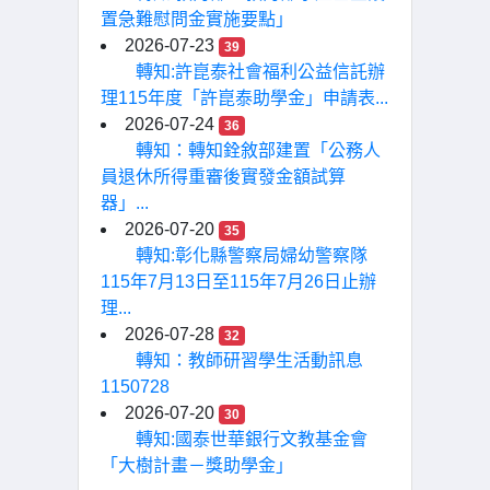
置急難慰問金實施要點」
2026-07-23
39
轉知:許崑泰社會福利公益信託辦
理115年度「許崑泰助學金」申請表...
2026-07-24
36
轉知：轉知銓敘部建置「公務人
員退休所得重審後實發金額試算
器」...
2026-07-20
35
轉知:彰化縣警察局婦幼警察隊
115年7月13日至115年7月26日止辦
理...
2026-07-28
32
轉知：教師研習學生活動訊息
1150728
2026-07-20
30
轉知:國泰世華銀行文教基金會
「大樹計畫－獎助學金」