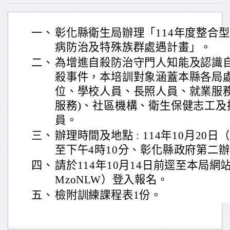
一、
彰化縣衛生局辦理「114年度整合
病防治及特殊族群處遇計畫」。
二、
為增進自殺防治守門人知能及認識
殺事件，本培訓對象涵蓋本縣各局
位、學校人員、長照人員、就業服務
服務)、社區機構、衛生保健志工及
員。
三、
辦理時間及地點 : 114年10月20
至下午4時10分、彰化縣政府第二
四、
請於114年10月14日前逕至本局網站首頁（ht
MzoNLW）登入報名。
五、
檢附訓練課程表1份。