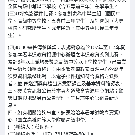
全國高級中等以下學校（含五專前三年）在學學生。
(三)Ü好攝影徵件比賽：參加對象為中學生組（國民中
學、高級中等學校、五專前三年學生）及社會組（大專
校院、研究所學生、成年民眾，其中五專限後二年學
生）。
(四)IUHOW薪傳參與獎：表揚對象為於107年至114年間
參加本署孝道教育資源中心辦理之孝道教育系列比賽，
累計3年以上並均獲獎之高級中等以下學校學生（已畢業
學生仍具領獎資格）；由本署孝道教育資源中心依歷年
獲獎資料彙整比對，以電子郵件通知符合資格之獲獎
者，並 寄送頒獎典禮出席意願調查及基本資料確認表。
三、獲獎資訊將公告於本署孝道教育資源中心網站；頒
獎日期與地點另行公告辦理，詳見該中心官網最新消
息。
四、如有相關洽詢事宜，請逕洽洽本署孝道教育資源中
心（國立高雄師範大學附屬高級中學）：
(一)聯絡人：蔡助理。
(二)聯絡電話：（07）7613875轉5041。