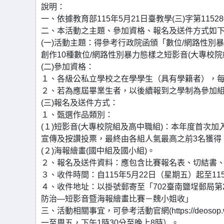
說明：
一、依據教育部115年5月21日臺教學(三)字第11528
二、本活動之主題、參加資格、報名及送件方式如
(一)活動主題：得參考行政院函頒「數位/網路性別暴力之定義
創作10種數位/網路性別暴力態樣之短影音(大專校院
(二)參加資格：
１、各級公私立學校之在學學生（具有學籍者），每
２、若為應屆畢業生者，以後續報到之學制為參加組
(三)報名及送件方式：
１、甄選作品類別：
(１)短影音(大專校院組及高中職組)：本年度首次
宣傳及按讚投票，最終由各組人氣最高之前3名獲得
(２)海報繪畫(國中組及國小組)。
２、報名及送件資料：應包含比賽報名表、切結書
３、收件時間：自115年5月22日（星期五）起至1
４、收件地址：以掛號郵寄至「702臺南鹽埕郵局第
防治—短影音暨海報繪畫比賽－魏小姐收」
三、活動相關事宜，可參考活動官網(https://deosop
一至周五，下午1時30分至晚上8時）。