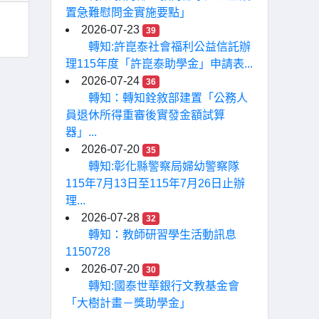
置急難慰問金實施要點」
2026-07-23
39
轉知:許崑泰社會福利公益信託辦
理115年度「許崑泰助學金」申請表...
2026-07-24
36
轉知：轉知銓敘部建置「公務人
員退休所得重審後實發金額試算
器」...
2026-07-20
35
轉知:彰化縣警察局婦幼警察隊
115年7月13日至115年7月26日止辦
理...
2026-07-28
32
轉知：教師研習學生活動訊息
1150728
2026-07-20
30
轉知:國泰世華銀行文教基金會
「大樹計畫－獎助學金」