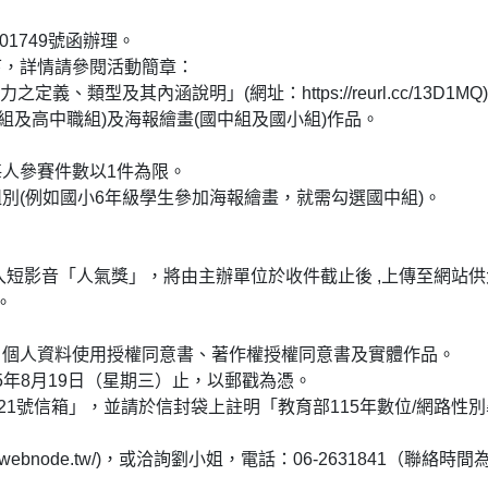
01749號函辦理。
下，詳情請參閱活動簡章：
、類型及其內涵說明」(網址：https://reurl.cc/13D1MQ
組及高中職組)及海報繪畫(國中組及國小組)作品。
人參賽件數以1件為限。
別(例如國小6年級學生參加海報繪畫，就需勾選國中組)。
加入短影音「人氣獎」，將由主辦單位於收件截止後 ,上傳至網站
。
、個人資料使用授權同意書、著作權授權同意書及實體作品。
15年8月19日（星期三）止，以郵戳為憑。
21號信箱」，並請於信封袋上註明「教育部115年數位/網路性
.webnode.tw/)，或洽詢劉小姐，電話：06-2631841（聯絡時間