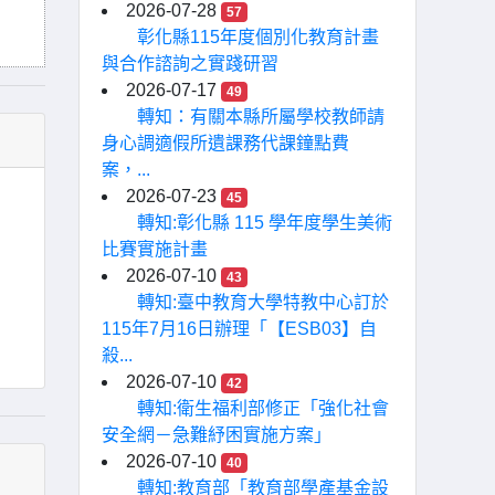
2026-07-28
57
彰化縣115年度個別化教育計畫
與合作諮詢之實踐研習
2026-07-17
49
轉知：有關本縣所屬學校教師請
身心調適假所遺課務代課鐘點費
案，...
2026-07-23
45
轉知:彰化縣 115 學年度學生美術
比賽實施計畫
2026-07-10
43
轉知:臺中教育大學特教中心訂於
115年7月16日辦理「【ESB03】自
殺...
2026-07-10
42
轉知:衛生福利部修正「強化社會
安全網－急難紓困實施方案」
2026-07-10
40
轉知:教育部「教育部學產基金設