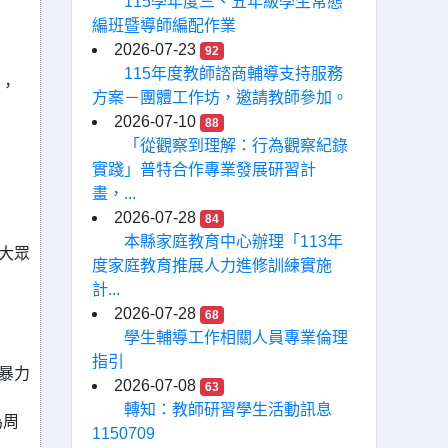
115學年度三、五年級學生常態
編班暨導師編配作業
2026-07-23
92
115年度教師諮商輔導支持服務
)，
方案－團體工作坊，邀請教師參加。
2026-07-10
88
「從觀察到理解：行為觀察紀錄
實踐」普特合作專業發展研習計
畫，...
2026-07-28
84
本縣家庭教育中心辦理「113年
供大眾
度家庭教育推展人力進修訓練實施
計...
2026-07-28
68
學生輔導工作相關人員專業倫理
指引
別暴力
2026-07-08
63
轉知：教師研習學生活動訊息
為周
1150709