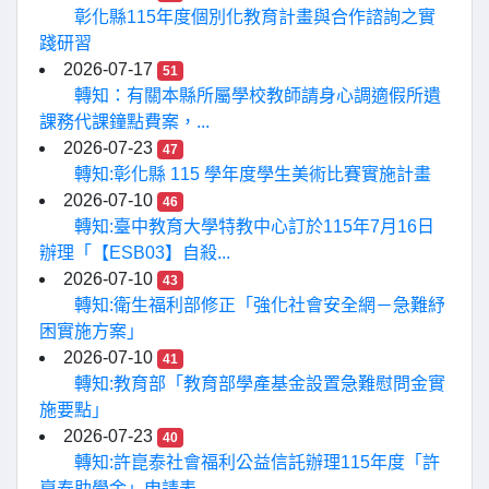
彰化縣115年度個別化教育計畫與合作諮詢之實
踐研習
2026-07-17
51
轉知：有關本縣所屬學校教師請身心調適假所遺
課務代課鐘點費案，...
2026-07-23
47
轉知:彰化縣 115 學年度學生美術比賽實施計畫
2026-07-10
46
轉知:臺中教育大學特教中心訂於115年7月16日
辦理「【ESB03】自殺...
2026-07-10
43
轉知:衛生福利部修正「強化社會安全網－急難紓
困實施方案」
2026-07-10
41
轉知:教育部「教育部學產基金設置急難慰問金實
施要點」
2026-07-23
40
轉知:許崑泰社會福利公益信託辦理115年度「許
崑泰助學金」申請表...