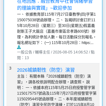
在地回應：融合教育中社會情緒學習
的理論與實踐」~歡迎參加
一、 依據教育部115年7月27日臺教學(四)字第1
150075038號函辦理。 二、 旨揭研討會訂於11
5年10月28日（星期三）至30日(星期五)假嘉義
耐斯王子大飯店（嘉義市東區忠孝路600號）辦
理，為利統計參加人數，每日活動採分別報名，
報名網址如下： (一) 115年10月28日：https:...
一般公告 / 輔導主任 / 2026-08-05 14:06:52 / 點
閱：13
3
2026城鎮韌性（防空）演習
主旨： 有關本縣「2026城鎮韌性（防空）演
習」，請各校依說明配合辦理，請查照。 說
明： 一、依據本府115年5月25日府授警管字第
1150175757號函及115年7月27日府授警管字第
1150295445號函辦理。 二、本年度城鎮韌性
（防空）演習全民防空演練，訂於115年8月10