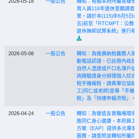
2026-05-18
一般公告
轉知：有關本府所屬各級學
育人員116年退休意願調查
業，請於本(115)年6月5日(
五)前至「RTCMPT：公教
退休撫卹試算系統」進行報
2026-05-08
一般公告
轉知：為推廣納稅義務人運
動電話認證、已註冊內政部
自然人憑證或戶口名簿戶號
詢碼驗證身分辦理個人綜合
稅手機報稅，請貴單位協助
工(同仁或老師)宣導「手機
稅」及「快速申報流程」。
2026-04-24
一般公告
轉知：為營造友善職場環境
進同仁身心健康，本府員工
方案（EAP）提供多元專業
服務，請查照並轉知所屬同