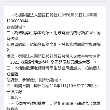
一、依據財團法人國語日報社110年8月30日110字第
1100000044
號函辦理。
二、為鼓勵學生學習母語，用最有感情的母語發聲，同
時透過
朗讀母語詩，認識各母語文化，搭起族群間欣賞與理解
的
橋梁，財團法人國語日報社與新台灣人文教基金會合辦
「2021《媽媽教我的詩》全國兒童創意朗詩大賽」。
三、本活動歡迎老師輔導學生朗讀母語詩文，拍攝個人
或團體
朗詩影片參賽(影片限3分鐘內)。
四、時間日期：即日起至110年11月10日中午12時止，
一律採線
上報名。
五、活動內容詳如簡章，活動相關問題，請詳見《媽媽
教我的