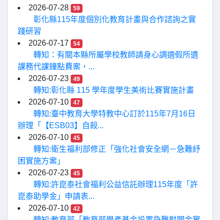
2026-07-28
59
彰化縣115年度個別化教育計畫與合作諮詢之實
踐研習
2026-07-17
54
轉知：有關本縣所屬學校教師請身心調適假所遺
課務代課鐘點費案，...
2026-07-23
49
轉知:彰化縣 115 學年度學生美術比賽實施計畫
2026-07-10
47
轉知:臺中教育大學特教中心訂於115年7月16日
辦理「【ESB03】自殺...
2026-07-10
45
轉知:衛生福利部修正「強化社會安全網－急難紓
困實施方案」
2026-07-23
45
轉知:許崑泰社會福利公益信託辦理115年度「許
崑泰助學金」申請表...
2026-07-10
42
轉知:教育部「教育部學產基金設置急難慰問金實