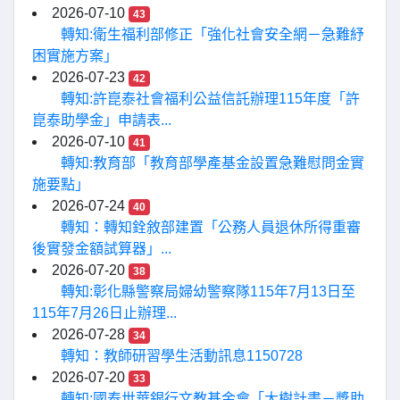
2026-07-10
43
轉知:衛生福利部修正「強化社會安全網－急難紓
困實施方案」
2026-07-23
42
轉知:許崑泰社會福利公益信託辦理115年度「許
崑泰助學金」申請表...
2026-07-10
41
轉知:教育部「教育部學產基金設置急難慰問金實
施要點」
2026-07-24
40
轉知：轉知銓敘部建置「公務人員退休所得重審
後實發金額試算器」...
2026-07-20
38
轉知:彰化縣警察局婦幼警察隊115年7月13日至
115年7月26日止辦理...
2026-07-28
34
轉知：教師研習學生活動訊息1150728
2026-07-20
33
轉知:國泰世華銀行文教基金會「大樹計畫－獎助