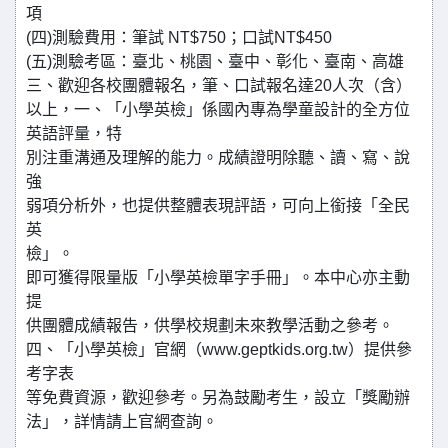
項
(四)測驗費用：筆試 NT$750；口試NT$450
(五)測驗考區：臺北、桃園、臺中、彰化、臺南、高雄
三、歡迎各校團體報名，筆、口試報名達20人次（含）
以上，一、「小學英檢」係國內專為學童設計的全方位
英語評量，特
別注重溝通及理解的能力。成績證明除聽、讀、寫、說
強
弱項分析外，也提供整體表現評語，可向上銜接「全民
英
檢」。
即可獲得限量版「小學英檢單字手冊」。本中心亦主動
提
供團體成績報告，供學校規劃未來教學活動之參考。
四、「小學英檢」官網（www.geptkids.org.tw）提供參
考字表
等免費資源，歡迎參考。另為鼓勵考生，設立「獎勵辦
法」，詳情請上官網查詢。