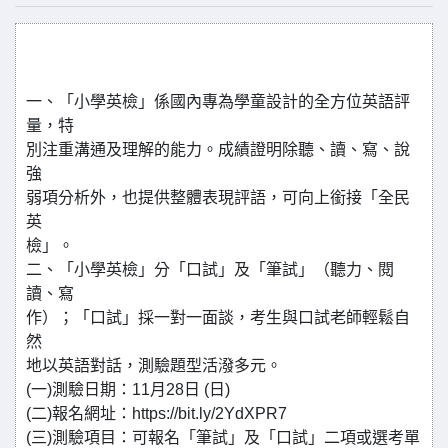
一、「小學英檢」係國內專為學童設計的全方位英語評
量，特
別注重溝通及理解的能力。成績證明除聽、讀、寫、說
強
弱項分析外，也提供整體表現評語，可向上銜接「全民
英
檢」。
二、「小學英檢」分「口試」及「筆試」（聽力、閱
讀、寫
作）；「口試」採一對一面談，考生與口試老師輕鬆自
然
地以英語對話，測驗題型活潑多元。
(一)測驗日期：11月28日 (日)
(二)報名網址：https://bit.ly/2YdXPR7
(三)測驗項目：可報名「筆試」及「口試」二項或選考單