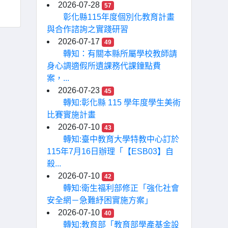
2026-07-28
57
彰化縣115年度個別化教育計畫
與合作諮詢之實踐研習
2026-07-17
49
轉知：有關本縣所屬學校教師請
身心調適假所遺課務代課鐘點費
案，...
2026-07-23
45
轉知:彰化縣 115 學年度學生美術
比賽實施計畫
2026-07-10
43
轉知:臺中教育大學特教中心訂於
115年7月16日辦理「【ESB03】自
殺...
2026-07-10
42
轉知:衛生福利部修正「強化社會
安全網－急難紓困實施方案」
2026-07-10
40
轉知:教育部「教育部學產基金設