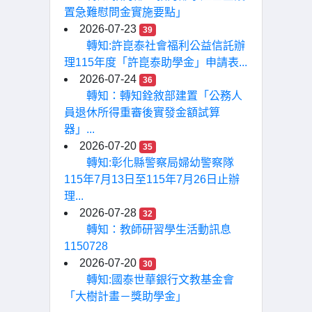
置急難慰問金實施要點」
2026-07-23
39
轉知:許崑泰社會福利公益信託辦
理115年度「許崑泰助學金」申請表...
2026-07-24
36
轉知：轉知銓敘部建置「公務人
員退休所得重審後實發金額試算
器」...
2026-07-20
35
轉知:彰化縣警察局婦幼警察隊
115年7月13日至115年7月26日止辦
理...
2026-07-28
32
轉知：教師研習學生活動訊息
1150728
2026-07-20
30
轉知:國泰世華銀行文教基金會
「大樹計畫－獎助學金」